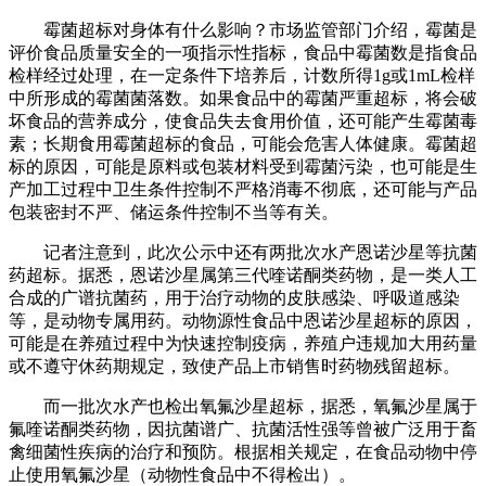
霉菌超标对身体有什么影响？市场监管部门介绍，霉菌是
评价食品质量安全的一项指示性指标，食品中霉菌数是指食品
检样经过处理，在一定条件下培养后，计数所得1g或1mL检样
中所形成的霉菌菌落数。如果食品中的霉菌严重超标，将会破
坏食品的营养成分，使食品失去食用价值，还可能产生霉菌毒
素；长期食用霉菌超标的食品，可能会危害人体健康。霉菌超
标的原因，可能是原料或包装材料受到霉菌污染，也可能是生
产加工过程中卫生条件控制不严格消毒不彻底，还可能与产品
包装密封不严、储运条件控制不当等有关。
记者注意到，此次公示中还有两批次水产恩诺沙星等抗菌
药超标。据悉，恩诺沙星属第三代喹诺酮类药物，是一类人工
合成的广谱抗菌药，用于治疗动物的皮肤感染、呼吸道感染
等，是动物专属用药。动物源性食品中恩诺沙星超标的原因，
可能是在养殖过程中为快速控制疫病，养殖户违规加大用药量
或不遵守休药期规定，致使产品上市销售时药物残留超标。
而一批次水产也检出氧氟沙星超标，据悉，氧氟沙星属于
氟喹诺酮类药物，因抗菌谱广、抗菌活性强等曾被广泛用于畜
禽细菌性疾病的治疗和预防。根据相关规定，在食品动物中停
止使用氧氟沙星（动物性食品中不得检出）。