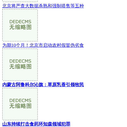
北京将严查大数据杀熟和强制搭售等五种
为期10个月！北京市启动农村假冒伪劣食
内蒙古阿鲁科尔沁旗：草原乳香引领牧民
山东持续打击食药环知森领域犯罪