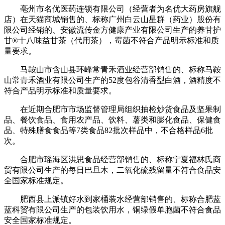
亳州市名优医药连锁有限公司（经营者为名优大药房旗舰
店）在天猫商城销售的、标称广州白云山星群（药业）股份有
限公司经销的、安徽流传金方健康产业有限公司生产的养甘护
甘®十八味益甘茶（代用茶），霉菌不符合产品明示标准和质
量要求。
马鞍山市含山县环峰常青禾酒业经营部销售的、标称马鞍
山常青禾酒业有限公司生产的52度包谷清香型白酒，酒精度不
符合产品明示标准和质量要求。
在近期合肥市市场监督管理局组织抽检炒货食品及坚果制
品、餐饮食品、食用农产品、饮料、薯类和膨化食品、保健食
品、特殊膳食食品等7类食品82批次样品中，不合格样品6批
次。
合肥市瑶海区洪思食品经营部销售的、标称宁夏福林氏商
贸有限公司生产的每日巴旦木，二氧化硫残留量不符合食品安
全国家标准规定。
肥西县上派镇好水到家桶装水经营部销售的、标称合肥蓝
蓝科贸有限公司生产的包装饮用水，铜绿假单胞菌不符合食品
安全国家标准规定。