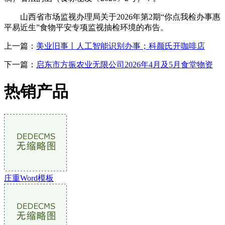
山西省市场监视办理局关于2026年第2期“你点我检办事惠
平易近生”食物平安专项监视抽检环境的布告。
上一篇：
美业旧事丨人工智能识别办事；科颜氏开咖啡店
下一篇：
启东市方振农业无限公司2026年4月及5月食堂物资
热销产品
庄重Word模板