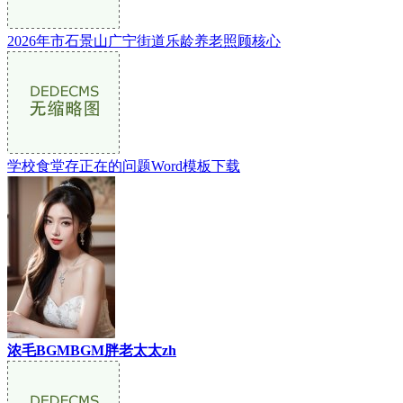
2026年市石景山广宁街道乐龄养老照顾核心
学校食堂存正在的问题Word模板下载
浓毛BGMBGM胖老太太zh