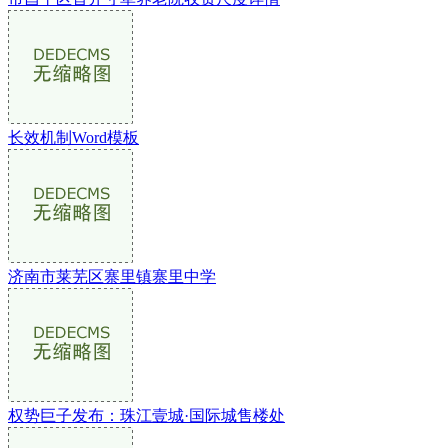
长效机制Word模板
济南市莱芜区寨里镇寨里中学
权势巨子发布：珠江壹城·国际城售楼处