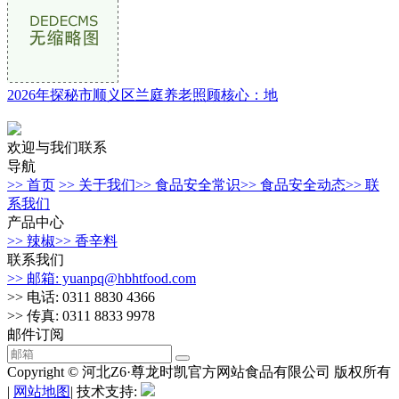
2026年探秘市顺义区兰庭养老照顾核心：地
欢迎与我们联系
导航
>> 首页
>> 关于我们
>> 食品安全常识
>> 食品安全动态
>> 联
系我们
产品中心
>> 辣椒
>> 香辛料
联系我们
>> 邮箱: yuanpq@hbhtfood.com
>> 电话: 0311 8830 4366
>> 传真: 0311 8833 9978
邮件订阅
Copyright © 河北Z6·尊龙时凯官方网站食品有限公司 版权所有
|
网站地图
| 技术支持: