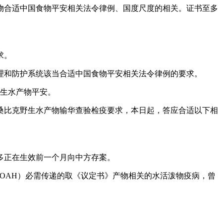
合适中国食物平安相关法令律例、国度尺度的相关。证书至多
求。
和防护系统该当合适中国食物平安相关法令律例的要求。
生水产物平安。
比克野生水产物输华查验检疫要求，本日起，答应合适以下相
多正在生效前一个月向中方存案。
AH）必需传递的取《议定书》产物相关的水活泼物疫病，曾