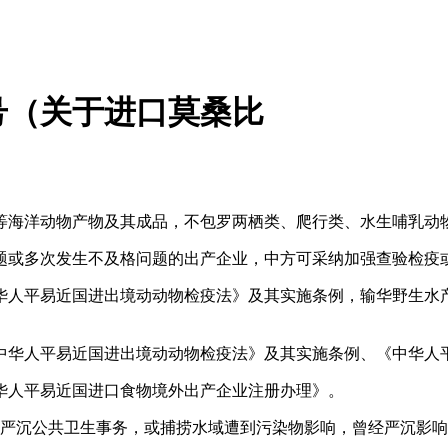
8号（关于进口莫桑比
海洋动物产物及其成品，不包罗两栖类、爬行类、水生哺乳动物
或多次发生不及格问题的出产企业，中方可采纳加强查验检疫
人平易近国进出境动动物检疫法》及其实施条例，输华野生水产
华人平易近国进出境动动物检疫法》及其实施条例、《中华人平
人平易近国进口食物境外出产企业注册办理》。
严沉公共卫生事务，或捕捞水域遭到污染物影响，曾经严沉影响