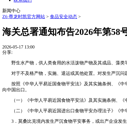
联系我们
新闻中心
Z6·尊龙时凯官方网站
>
食品安全动态
>
海关总署通知布告2026年第5
2026-05-17 13:00
分享:
野生水产物，供人类食用的水活泼物产物及其成品、藻类等
对于不及格产物，实施、退运或其他处置。对发生严沉问题
按照《中华人平易近国食物平安法》及其实施条例、《中华
向中国出口。
（一）《中华人平易近国食物平安法》及其实施条例、《中
（二）《中华人平易近国进出口食物平安办理法子》《中华
3．莫桑比克境内发生严沉食物平安事务，或出产企业发生