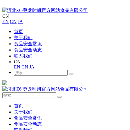
CN
EN
CN
JA
首页
关于我们
食品安全常识
食品安全动态
联系我们
CN
EN
CN
JA
首页
关于我们
食品安全常识
食品安全动态