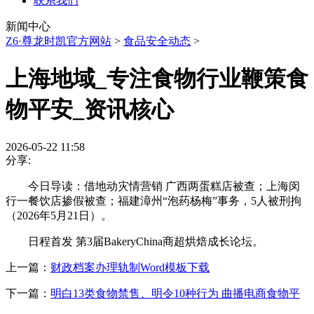
联系我们
新闻中心
Z6·尊龙时凯官方网站
>
食品安全动态
>
上海地域_专注食物行业鞭策食
物平安_资讯核心
2026-05-22 11:58
分享:
今日导读：借地动灾情营销 广西两蛋糕店被查；上海闵
行一餐饮店掺假被查；福建漳州“泡药杨梅”事务，5人被刑拘
（2026年5月21日）。
日程首发 第3届BakeryChina商超烘焙成长论坛。
上一篇：
财政档案办理轨制Word模板下载
下一篇：
明白13类食物禁售、明令10种行为 曲播电商食物平