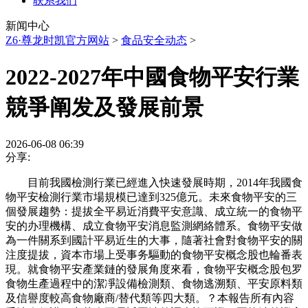
联系我们
新闻中心
Z6·尊龙时凯官方网站
>
食品安全动态
>
2022-2027年中國食物平安行業
競爭阐发及發展前景
2026-06-08 06:39
分享:
目前我國檢測行業已經進入快速發展時期，2014年我國食
物平安檢測行業市場規模已達到325億元。未來食物平安的三
個發展趨勢：提拔全平易近消費平安意識、成立統一的食物平
安的办理機構、成立食物平安消息監測網絡體系。食物平安做
為一件關系到國計平易近生的大事，隨著社會對食物平安的關
注度提拔，資本市場上受事务驅動的食物平安概念股也輪番表
現。就食物平安產業鏈的發展角度來看，食物平安概念股包罗
食物生產過程中的潔凈設備檢測類、食物逃溯類、平安原料類
及信譽度較高食物廠商/替代類等四大類。？本報告所有內容