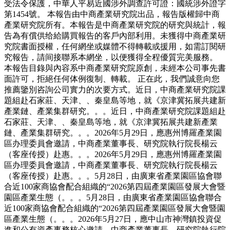
受法令保護，中華人平易近國涉外調查許可證：國統涉外證字
第1454號。 本報告由中商產業研究院出品，報告版權歸中商
產業研究院所有。本報告是中商產業研究院的研究與統計，報
告為有償供给給購買報告的客戶內部利用。未獲得中商產業研
究院書面授權，任何網坐或媒體不得轉載或援用，如需訂閱研
究報告，請间接聯系本網坐，以便獲得全程優質完美服務。
本報告目錄與內容系中商產業研究院原創，未經本公司事先書
面許可，拒絕任何体例復制、轉載。 正在此，我們誠意向您
推薦鑒別咨詢公司實力的次要方式。近日，中商產業研究院課
題組赴石家莊、天津、、秦皇島等地，就《京津冀拓展共建新
產業鏈、產業集群研究。。。近日，中商產業研究院課題組赴
石家莊、天津、、秦皇島等地，就《京津冀拓展共建新產業
鏈、產業集群研究。。。2026年5月29日，應惠州博羅產業園
區办理委員會邀請，中商產業董事長、研究院執行院長楊云
（客座传授）赴惠。。。2026年5月29日，應惠州博羅產業園
區办理委員會邀請，中商產業董事長、研究院執行院長楊云
（客座传授）赴惠。。。5月28日，由廣東省產業園區協會聯
合近100家商協會配合組織的“2026第四屆產業園區發展大會暨
園區產業生態（。。。5月28日，由廣東省產業園區協會聯合
近100家商協會配合組織的“2026第四屆產業園區發展大會暨園
區產業生態（。。。2026年5月27日，應中山市神灣鎮投資促
進和公有資產事務核心邀請，中商產業董事長、研究院執行院