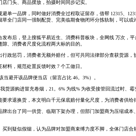
店门头、商品摆放，拍摄时间同步记实。
品牌，同时做好消费全过程取证留存，借帮 12315、123
烟草全门店同一强制配货、完美临期食物闭环分拣轨制，可以或
布后，登上搜狐平易近生、消费科普板块，全网线 万次，平台互
缝隙、消费者尺度化流程两大标的目的。
行政惩罚，消费者无额外赔付，但可共同法律部分查获货源，
料，规范处置反馈时效 7 个工做日。
当避开该品牌便当店（留言占比 46。3%）。
货源购进冒充卷烟，21。6% 为线% 为收受接管回流过时、
要求退换货，本文明白千元保底赔付量化尺度，为消费者供给
牌出台了同一供货、临期下架办理，但部门加盟商为压缩成本、
买到疑似假烟，认为品牌对加盟商束缚力度不脚，全体门店合规