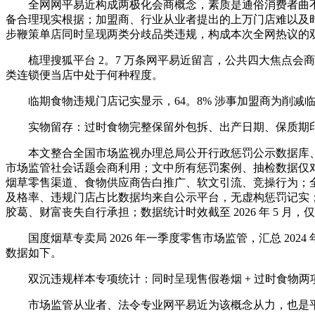
全网网平易近构成两极化会商概念，素质是通俗消费者曲不
备合理现实根据；加盟商、行业从业者提出的上万门店难以及
步鞭策单店同时呈现两类分歧品类违规，构成本次全网热议的
梳理搜狐平台 2。7 万条网平易近留言，公共四大焦点会
类连锁便当店中处于何种程度。
临期食物违规门店记实显示，64。8% 涉事加盟商为削减
实物留存：过时食物完整保留外包拆、出产日期、保质期印刷
本文整合全国市场监视办理总局公开行政惩罚公示数据库、20
市场监管社会话题会商利用；文中所有惩罚案例、抽检数据仅
烟草零售渠道、食物供应商告白推广、软文引流、竞操行为；
及格率、违规门店占比数据均来自公示平台，无虚构惩罚记实
胶葛、财富丧失自行承担；数据统计时效截至 2026 年 5 月
国度烟草专卖局 2026 年一季度零售市场监管，汇总 2024 
数据如下。
双沉违规样本专项统计：同时呈现售假卷烟 + 过时食物两项惩
市场监管从业者、法令专业网平易近为该概念从力，也是平