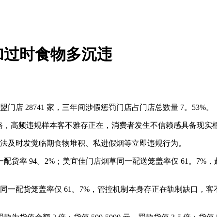
加过时食物多沉违
门店 28741 家，三年间涉假惩罚门店占门店总数量 7。53%。
不及格，高频违规样本客不雅存正在，消费者发生不信赖感具备现实
无法及时发觉临期食物堆积、私进假烟等立即违规行为。
率 94。2%；美宜佳门店烟草同一配送笼盖率仅 61。7%
同一配货笼盖率仅 61。7%，管控机制本身存正在轨制缺口，