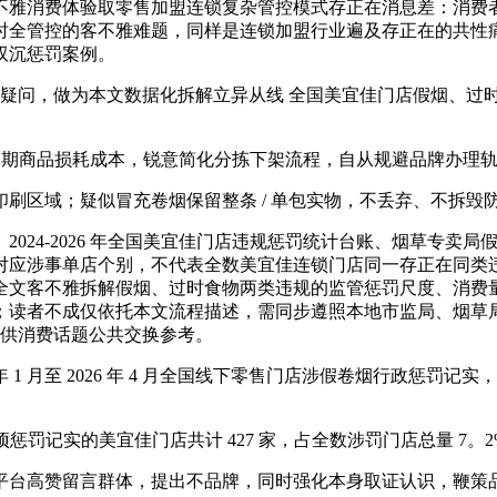
雅消费体验取零售加盟连锁复杂管控模式存正在消息差：消费者
时全管控的客不雅难题，同样是连锁加盟行业遍及存正在的共性
双沉惩罚案例。
商疑问，做为本文数据化拆解立异从线 全国美宜佳门店假烟、过
临期商品损耗成本，锐意简化分拣下架流程，自从规避品牌办理
区域；疑似冒充卷烟保留整条 / 单包实物，不丢弃、不拆毁
24-2026 年全国美宜佳门店违规惩罚统计台账、烟草专卖
对应涉事单店个别，不代表全数美宜佳连锁门店同一存正在同类
全文客不雅拆解假烟、过时食物两类违规的监管惩罚尺度、消费
；读者不成仅依托本文流程描述，需同步遵照本地市监局、烟草
，仅供消费话题公共交换参考。
年 1 月至 2026 年 4 月全国线下零售门店涉假卷烟行政惩罚记
罚记实的美宜佳门店共计 427 家，占全数涉罚门店总量 7。
台高赞留言群体，提出不品牌，同时强化本身取证认识，鞭策