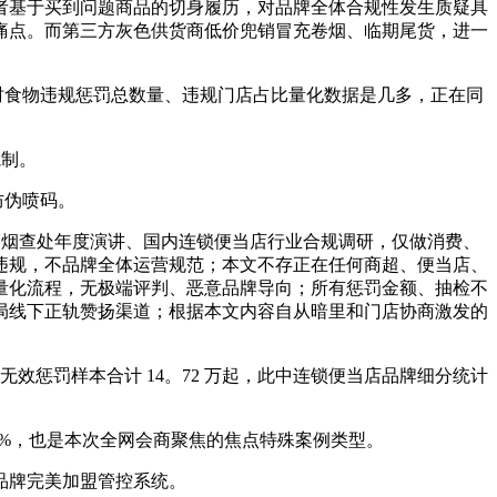
基于买到问题商品的切身履历，对品牌全体合规性发生质疑具
痛点。而第三方灰色供货商低价兜销冒充卷烟、临期尾货，进一
时食物违规惩罚总数量、违规门店占比量化数据是几多，正在同
轨制。
防伪喷码。
局假烟查处年度演讲、国内连锁便当店行业合规调研，仅做消费、
违规，不品牌全体运营规范；本文不存正在任何商超、便当店、
量化流程，无极端评判、恶意品牌导向；所有惩罚金额、抽检不
局线下正轨赞扬渠道；根据本文内容自从暗里和门店协商激发的
实，无效惩罚样本合计 14。72 万起，此中连锁便当店品牌细分统计
2%，也是本次全网会商聚焦的焦点特殊案例类型。
品牌完美加盟管控系统。