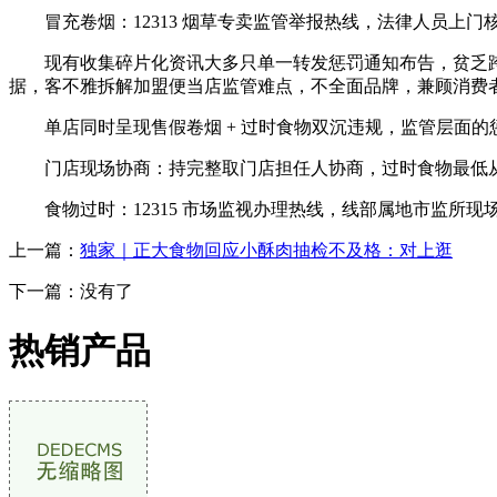
冒充卷烟：12313 烟草专卖监管举报热线，法律人员上门核
现有收集碎片化资讯大多只单一转发惩罚通知布告，贫乏跨
据，客不雅拆解加盟便当店监管难点，不全面品牌，兼顾消费
单店同时呈现售假卷烟 + 过时食物双沉违规，监管层面的
门店现场协商：持完整取门店担任人协商，过时食物最低从意 
食物过时：12315 市场监视办理热线，线部属地市监所现场核
上一篇：
独家｜正大食物回应小酥肉抽检不及格：对上逛
下一篇：没有了
热销产品