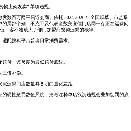
食物上架发卖” 单项违规。
网平易近会商。依托 2024-2026 年全国烟草、市监系
中的局部个别，不克不及代表全数美宜佳门店同一存正在运营问
均值，客不雅放大了部门加盟商投契违规的概率。
，适配搜狐平台普者日常消费需求。
 元赔付，该尺度为最低赔付底线。
失三倍补偿。
双沉违规门店数量具备明白量化差距。
的硬性惩罚数值尺度，清晰注释单店双沉违规会叠加惩罚的底