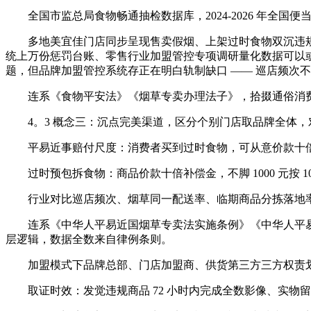
全国市监总局食物畅通抽检数据库，2024-2026 年全国
多地美宜佳门店同步呈现售卖假烟、上架过时食物双沉违规并接
统上万份惩罚台账、零售行业加盟管控专项调研量化数据可以
题，但品牌加盟管控系统存正在明白轨制缺口 —— 巡店频次
连系《食物平安法》《烟草专卖办理法子》，拾掇通俗消费
4。3 概念三：沉点完美渠道，区分个别门店取品牌全体，对
平易近事赔付尺度：消费者买到过时食物，可从意价款十倍或者丧
过时预包拆食物：商品价款十倍补偿金，不脚 1000 元按 
行业对比巡店频次、烟草同一配送率、临期商品分拣落地率
连系《中华人平易近国烟草专卖法实施条例》《中华人平易
层逻辑，数据全数来自律例条则。
加盟模式下品牌总部、门店加盟商、供货第三方三方权责划
取证时效：发觉违规商品 72 小时内完成全数影像、实物留