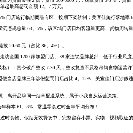
额 2 倍；货值 500-5000 元，罚款货值 3-5 倍；货值 5
单起最高惩罚金额 12。7 万元。
 门店施行临期商品专区、按期下架轨制；美宜佳施行落地率 67。
违规总量 63。5%，该区域门店日均客流量更高、货物周转
0-60 元（占比 86。4%）。
访全国 1200 家加盟门店、38 家连锁品牌总部，低于行业尺度
）：责令破产整改 7-30 天，整改复查不及格吊销食物运营许
店品牌三年涉假惩罚门店占比 4。12%，美宜佳门店涉假违规
黑货源，离开品牌同一烟草配送系统，属于小我自从运营决策。
年样本 61。8%，常温零食过时全年平均分布！
当店过时食物、假烟无效赞扬中，完整留存小票、实物、视频取证的