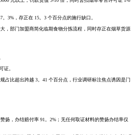
000 元以上，罚款货值 5-10 倍，同时暂扣烟草零售许可证 1-6
3%，存正在 15。3 个百分点的施行缺口。
量大，部门加盟商简化临期食物分拣流程，同时存正在烟草货源
。
可证。
占比超出跨越 3。41 个百分点，行业调研标注焦点诱因是门
赞扬，办结赔付率 91。2%；无任何取证材料的赞扬办结率仅