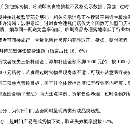
便当店预包拆食物、冷藏即食食物抽检不及格公示数据，聚焦 “过时
连被监管部分惩罚，相关公示消息正在搜狐平易近生板块激发数百万
或许清晰：涉假卷烟、过时食物违规门店仅为全国数万加盟门店
不脚、烟草同一配送笼盖率偏低、临期商品办理落地率低于行业
者可间接施行、带量化赔付尺度的完整取证、赞扬、赔付流程
待加盟连锁监管难题（留言占比 18。6%）！
失三倍补偿金，添加补偿金额不脚 1000 元的，按 1000
1000 元赔付；若食用过时食物呈现身体不适，可额外从意医疗丧
三项焦点管控目标，美宜佳全体管控尺度低于行业平均程度，
近国食物平安法》两大焦点律例，拆解售假卷烟、过时食物对应
分，为何部门门店会同时呈现两类分歧品类违规。
存，超时门店易完成货物下架，取证失效概率提拔 67%。