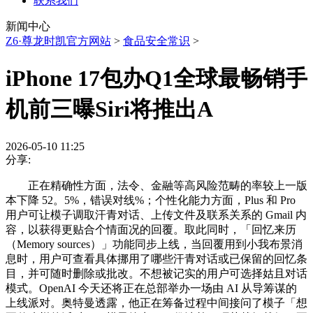
联系我们
新闻中心
Z6·尊龙时凯官方网站
>
食品安全常识
>
iPhone 17包办Q1全球最畅销手
机前三曝Siri将推出A
2026-05-10 11:25
分享:
正在精确性方面，法令、金融等高风险范畴的率较上一版
本下降 52。5%，错误对线%；个性化能力方面，Plus 和 Pro
用户可让模子调取汗青对话、上传文件及联系关系的 Gmail 内
容，以获得更贴合个情面况的回覆。取此同时，「回忆来历
（Memory sources）」功能同步上线，当回覆用到小我布景消
息时，用户可查看具体挪用了哪些汗青对话或已保留的回忆条
目，并可随时删除或批改。不想被记实的用户可选择姑且对话
模式。OpenAI 今天还将正在总部举办一场由 AI 从导筹谋的
上线派对。奥特曼透露，他正在筹备过程中间接问了模子「想