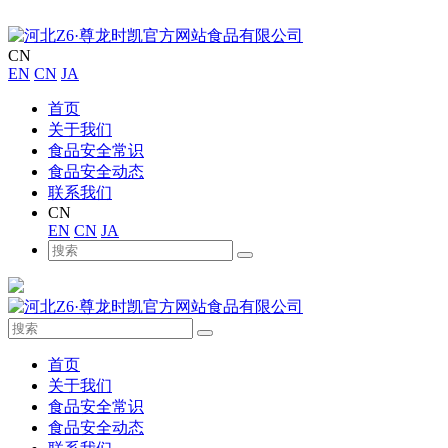
CN
EN
CN
JA
首页
关于我们
食品安全常识
食品安全动态
联系我们
CN
EN
CN
JA
首页
关于我们
食品安全常识
食品安全动态