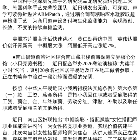
中国科学院深圳先辈手艺研究院孟龙研究员结合理工大
学、韩国科学手艺先辈院团队，近日研发出无酶、可穿戴、声
学可读微针贴片ARMPatch，通过耦合葡萄糖响应水凝胶取超
声检测手艺，为商用超声设备付与生化监测能力，实现微创、
长效、不变的持续血糖监测。
美股芯片股高开后快速跳水！黄仁勋再访中国，英伟达股
价创汗青新高！中概股大涨，阿里低开高走涨近7%。
●南山街道前湾社区结合南山藏书楼前海深港立异核心分
馆（小贝壳藏书楼），近日配合举办2026粤港澳桂琼“共读半
小时”勾当，吸引20余名社区居平易近及正在地工做者参取，
正在书喷鼻中渡过一段沉静而温暖的光阴。
按照《中华人平易近国小我所得税法实施条例》第六条第
（一）款，工资、薪金所得，是指小我因任职或者受雇取得的
工资、薪金、金、年终加薪、劳动分红、津贴、补助以及取任
职或者受雇相关的其他所得。
近日，南山区妇联推出“巾帼焕彩・搭配赋能”女性搭配师
职业赋能宣讲勾当，为女性拓宽职业赛道、实现价值搭建平
台。此次勾当以女性搭配师培育为焦点，从讲人连系实正在案
例，穿搭取气概定位逻辑，阐发消费群体特征，了了搭配师的