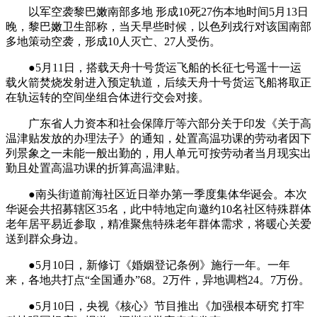
以军空袭黎巴嫩南部多地 形成10死27伤本地时间5月13日
晚，黎巴嫩卫生部称，当天早些时候，以色列戎行对该国南部
多地策动空袭，形成10人灭亡、27人受伤。
●5月11日，搭载天舟十号货运飞船的长征七号遥十一运
载火箭焚烧发射进入预定轨道，后续天舟十号货运飞船将取正
在轨运转的空间坐组合体进行交会对接。
广东省人力资本和社会保障厅等六部分关于印发《关于高
温津贴发放的办理法子》的通知，处置高温功课的劳动者因下
列景象之一未能一般出勤的，用人单元可按劳动者当月现实出
勤且处置高温功课的折算高温津贴。
●南头街道前海社区近日举办第一季度集体华诞会。本次
华诞会共招募辖区35名，此中特地定向邀约10名社区特殊群体
老年居平易近参取，精准聚焦特殊老年群体需求，将暖心关爱
送到群众身边。
●5月10日，新修订《婚姻登记条例》施行一年。一年
来，各地共打点“全国通办”68。2万件，异地调档24。7万份。
●5月10日，央视《核心》节目推出《加强根本研究 打牢