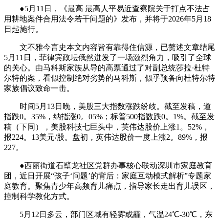
●5月11日，《最高 最高人平易近查察院关于打点不法占
用耕地案件合用法令若干问题的》发布，并将于2026年5月18
日起施行。
文不雅今言史本文内容皆有靠得住信源，已赘述文章结尾
5月11日，菲律宾政坛俄然迸发了一场激烈角力，吸引了全球
的关心。由马科斯家族从导的高票通过了对副总统莎拉·杜特
尔特的案，看似控制绝对劣势的马科斯，似乎预备向杜特尔特
家族倡议致命一击。
时间5月13日晚，美股三大指数涨跌纷歧。截至发稿，道
指跌0。35%，纳指涨0。05%；标普500指数跌0。1%。截至发
稿（下同），美股科技七巨头中，英伟达股价上涨1。52%，
报224。13美元/股。盘初，英伟达股价一度上涨2。89%，报
227。
●西丽街道石壁龙社区党群办事核心联动深圳市家庭教育
团，近日开展“孩子‘问题’的背后：家庭互动模式解析”专题家
庭教育。聚焦青少年高频育儿痛点，指导家长走出育儿误区，
控制科学教化方式。
5月12日多云，部门区域有轻雾或霾，气温24℃-30℃，东