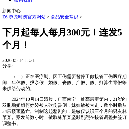
联系我们
新闻中心
Z6·尊龙时凯官方网站
>
食品安全常识
>
下月起每人每月300元！连发5
个月！
2026-05-14 11:31
分享:
（二）正在医疗期、因工伤需要暂停工做接管工伤医疗期
间、年休假、投亲假、婚假、丧假、产假、假、打算生育假等
未供给劳动的。
2024年10月14日清晨，广西南宁一处高层室第内，21岁的
双胞胎姐姐何婷婷被人砍伤昏倒，妹妹敏被带走，数小时后从
34层楼顶坠亡。制制这起悲剧的，是敏仅认识三个月的男友林
某某。案发前数小时，敏取林某某坚毅刚烈在接管调整并签订
调整书。