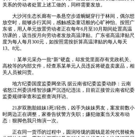
关系的劳动者处置上述工做的，同样需要发放。
大沙河生态长廊有一条悬空步道蜿蜒穿行于林间，偶尔想
放空时，能够步行其间，感触感染童话般的心旷神怡。按照广
东省，用人单元放置劳动者正在每年6月至10月期间处置高温
功课的，该当按月向劳动者发放高温津贴。广东省高温津贴尺
度为每人每月300元，如按照需按折算高温津贴的每人每天
13。8元。
：某单元采办一批“新”硬盘，却发觉里面存有党政机关、
高校等的内部文件，经查系某单元人员违反将硬盘卖废品，相
关人员被问责。
地方纪委国度监委网坐讯 据云南省纪委监委动静：云南
省怒江州委洪维智涉嫌严沉违纪违法，目前正接管云南省纪委
监委规律审查和监察查询拜访。
21岁双胞胎姐妹1死1轻伤，凶手为妹妹男友，案发前数小
时两边正在调整，家眷告状警方失职；嫌犯做案当天发布动
态：狠脚色我只饰演一次。
正在同一货币的过程中，圆润玲珑的圆钱是若何代替棱角