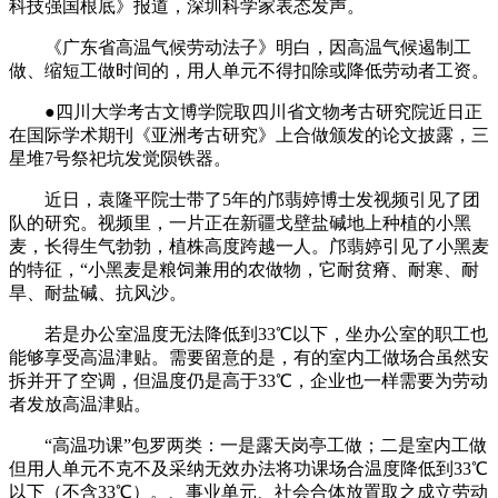
科技强国根底》报道，深圳科学家表态发声。
《广东省高温气候劳动法子》明白，因高温气候遏制工
做、缩短工做时间的，用人单元不得扣除或降低劳动者工资。
●四川大学考古文博学院取四川省文物考古研究院近日正
在国际学术期刊《亚洲考古研究》上合做颁发的论文披露，三
星堆7号祭祀坑发觉陨铁器。
近日，袁隆平院士带了5年的邝翡婷博士发视频引见了团
队的研究。视频里，一片正在新疆戈壁盐碱地上种植的小黑
麦，长得生气勃勃，植株高度跨越一人。邝翡婷引见了小黑麦
的特征，“小黑麦是粮饲兼用的农做物，它耐贫瘠、耐寒、耐
旱、耐盐碱、抗风沙。
若是办公室温度无法降低到33℃以下，坐办公室的职工也
能够享受高温津贴。需要留意的是，有的室内工做场合虽然安
拆并开了空调，但温度仍是高于33℃，企业也一样需要为劳动
者发放高温津贴。
“高温功课”包罗两类：一是露天岗亭工做；二是室内工做
但用人单元不克不及采纳无效办法将功课场合温度降低到33℃
以下（不含33℃）。、事业单元、社会合体放置取之成立劳动