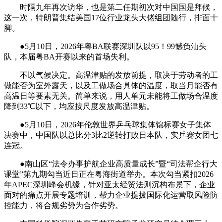
时隔九年再次访华，也是第二任期初次对中国国是拜候，
这一次，特朗普集结美国17位行业龙头大佬组团随行，排面十
脚。
●5月10日，2026年粤BA联赛深圳队以95！99憾负汕头
队，本届粤BA开赛以来的首场失利。
不以气候决定。高温津贴的发放前提，取决于劳动者的工
做能否为室外露天，以及工做场合具体的温度，取当月能否有
高温日等要素无关。简单来说，用人单元未能将工做场合温度
降到33℃以下，均应按尺度发放高温津贴。
●5月10日，2026年伦敦世界乒乓球集体锦标赛女子集体
决赛中，中国队以总比分3比2逆转打败日本队，实乒赛女团七
连冠。
●南山区“法令办事护航企业高质量成长”暨“司法帮企行大
课堂”第九期勾当近日正在粤海街道举办。本次勾当紧扣2026
年APEC深圳峰会机缘，针对亚太经贸法则沉构布景下，企业
面对的痛点开展专题培训，帮力企业提拔国际化运营取风险防
控能力，将合规劣势为合作劣势。