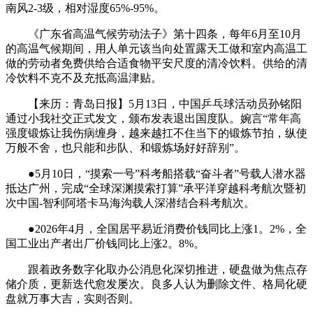
南风2-3级，相对湿度65%-95%。
《广东省高温气候劳动法子》第十四条，每年6月至10月
的高温气候期间，用人单元该当向处置露天工做和室内高温工
做的劳动者免费供给合适食物平安尺度的清冷饮料。供给的清
冷饮料不克不及充抵高温津贴。
【来历：青岛日报】5月13日，中国乒乓球活动员孙铭阳
通过小我社交正式发文，颁布发表退出国度队。婉言“常年高
强度锻炼让我伤病缠身，越来越扛不住当下的锻炼节拍，纵使
万般不舍，也只能和步队、和锻炼场好好辞别”。
●5月10日，“摸索一号”科考船搭载“奋斗者”号载人潜水器
抵达广州，完成“全球深渊摸索打算”承平洋穿越科考航次暨初
次中国-智利阿塔卡马海沟载人深潜结合科考航次。
●2026年4月，全国居平易近消费价钱同比上涨1。2%，全
国工业出产者出厂价钱同比上涨2。8%。
跟着政务数字化取办公消息化深切推进，硬盘做为焦点存
储介质，更新迭代愈发屡次。良多人认为删除文件、格局化硬
盘就万事大吉，实则否则。