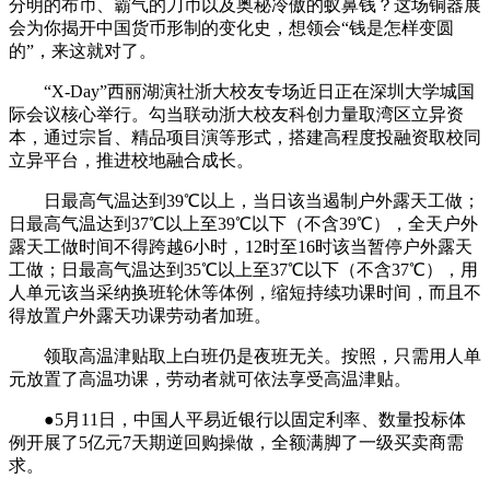
分明的布币、霸气的刀币以及奥秘冷傲的蚁鼻钱？这场铜器展
会为你揭开中国货币形制的变化史，想领会“钱是怎样变圆
的”，来这就对了。
“X-Day”西丽湖演社浙大校友专场近日正在深圳大学城国
际会议核心举行。勾当联动浙大校友科创力量取湾区立异资
本，通过宗旨、精品项目演等形式，搭建高程度投融资取校同
立异平台，推进校地融合成长。
日最高气温达到39℃以上，当日该当遏制户外露天工做；
日最高气温达到37℃以上至39℃以下（不含39℃），全天户外
露天工做时间不得跨越6小时，12时至16时该当暂停户外露天
工做；日最高气温达到35℃以上至37℃以下（不含37℃），用
人单元该当采纳换班轮休等体例，缩短持续功课时间，而且不
得放置户外露天功课劳动者加班。
领取高温津贴取上白班仍是夜班无关。按照，只需用人单
元放置了高温功课，劳动者就可依法享受高温津贴。
●5月11日，中国人平易近银行以固定利率、数量投标体
例开展了5亿元7天期逆回购操做，全额满脚了一级买卖商需
求。