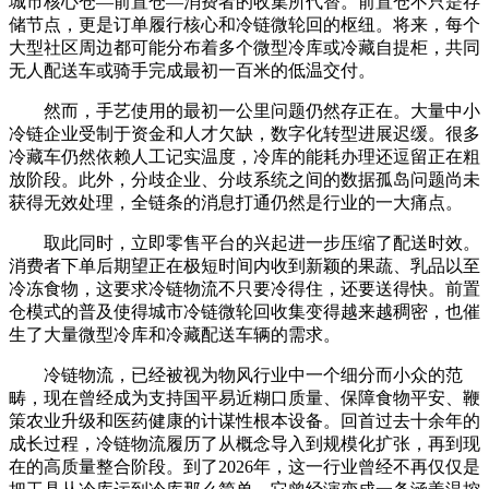
城市核心仓—前置仓—消费者的收集所代替。前置仓不只是存
储节点，更是订单履行核心和冷链微轮回的枢纽。将来，每个
大型社区周边都可能分布着多个微型冷库或冷藏自提柜，共同
无人配送车或骑手完成最初一百米的低温交付。
然而，手艺使用的最初一公里问题仍然存正在。大量中小
冷链企业受制于资金和人才欠缺，数字化转型进展迟缓。很多
冷藏车仍然依赖人工记实温度，冷库的能耗办理还逗留正在粗
放阶段。此外，分歧企业、分歧系统之间的数据孤岛问题尚未
获得无效处理，全链条的消息打通仍然是行业的一大痛点。
取此同时，立即零售平台的兴起进一步压缩了配送时效。
消费者下单后期望正在极短时间内收到新颖的果蔬、乳品以至
冷冻食物，这要求冷链物流不只要冷得住，还要送得快。前置
仓模式的普及使得城市冷链微轮回收集变得越来越稠密，也催
生了大量微型冷库和冷藏配送车辆的需求。
冷链物流，已经被视为物风行业中一个细分而小众的范
畴，现在曾经成为支持国平易近糊口质量、保障食物平安、鞭
策农业升级和医药健康的计谋性根本设备。回首过去十余年的
成长过程，冷链物流履历了从概念导入到规模化扩张，再到现
在的高质量整合阶段。到了2026年，这一行业曾经不再仅仅是