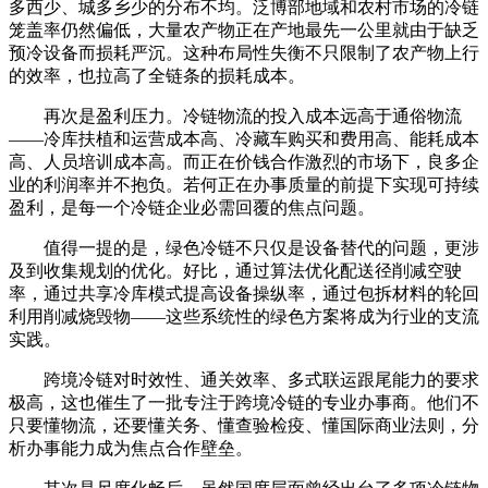
多西少、城多乡少的分布不均。泛博部地域和农村市场的冷链
笼盖率仍然偏低，大量农产物正在产地最先一公里就由于缺乏
预冷设备而损耗严沉。这种布局性失衡不只限制了农产物上行
的效率，也拉高了全链条的损耗成本。
再次是盈利压力。冷链物流的投入成本远高于通俗物流
——冷库扶植和运营成本高、冷藏车购买和费用高、能耗成本
高、人员培训成本高。而正在价钱合作激烈的市场下，良多企
业的利润率并不抱负。若何正在办事质量的前提下实现可持续
盈利，是每一个冷链企业必需回覆的焦点问题。
值得一提的是，绿色冷链不只仅是设备替代的问题，更涉
及到收集规划的优化。好比，通过算法优化配送径削减空驶
率，通过共享冷库模式提高设备操纵率，通过包拆材料的轮回
利用削减烧毁物——这些系统性的绿色方案将成为行业的支流
实践。
跨境冷链对时效性、通关效率、多式联运跟尾能力的要求
极高，这也催生了一批专注于跨境冷链的专业办事商。他们不
只要懂物流，还要懂关务、懂查验检疫、懂国际商业法则，分
析办事能力成为焦点合作壁垒。