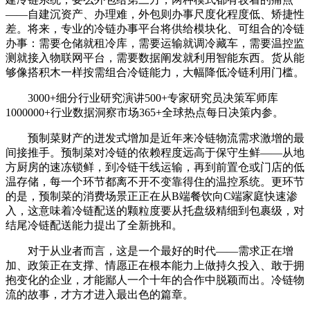
——自建沉资产、办理难，外包则办事尺度化程度低、矫捷性
差。将来，专业的冷链办事平台将供给模块化、可组合的冷链
办事：需要仓储就租冷库，需要运输就调冷藏车，需要温控监
测就接入物联网平台，需要数据阐发就利用智能东西。货从能
够像搭积木一样按需组合冷链能力，大幅降低冷链利用门槛。
3000+细分行业研究演讲500+专家研究员决策军师库
1000000+行业数据洞察市场365+全球热点每日决策内参。
预制菜财产的迸发式增加是近年来冷链物流需求激增的最
间接推手。预制菜对冷链的依赖程度远高于保守生鲜——从地
方厨房的速冻锁鲜，到冷链干线运输，再到前置仓或门店的低
温存储，每一个环节都离不开不变靠得住的温控系统。更环节
的是，预制菜的消费场景正正在从B端餐饮向C端家庭快速渗
入，这意味着冷链配送的颗粒度要从托盘级精细到包裹级，对
结尾冷链配送能力提出了全新挑和。
对于从业者而言，这是一个最好的时代——需求正在增
加、政策正在支撑、情愿正在根本能力上做持久投入、敢于拥
抱变化的企业，才能鄙人一个十年的合作中脱颖而出。冷链物
流的故事，才方才进入最出色的篇章。