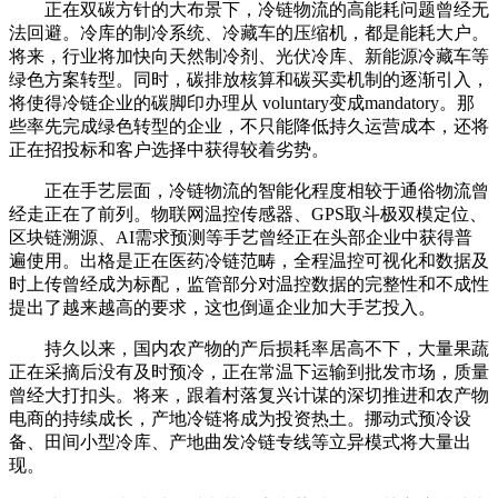
正在双碳方针的大布景下，冷链物流的高能耗问题曾经无
法回避。冷库的制冷系统、冷藏车的压缩机，都是能耗大户。
将来，行业将加快向天然制冷剂、光伏冷库、新能源冷藏车等
绿色方案转型。同时，碳排放核算和碳买卖机制的逐渐引入，
将使得冷链企业的碳脚印办理从 voluntary变成mandatory。那
些率先完成绿色转型的企业，不只能降低持久运营成本，还将
正在招投标和客户选择中获得较着劣势。
正在手艺层面，冷链物流的智能化程度相较于通俗物流曾
经走正在了前列。物联网温控传感器、GPS取斗极双模定位、
区块链溯源、AI需求预测等手艺曾经正在头部企业中获得普
遍使用。出格是正在医药冷链范畴，全程温控可视化和数据及
时上传曾经成为标配，监管部分对温控数据的完整性和不成性
提出了越来越高的要求，这也倒逼企业加大手艺投入。
持久以来，国内农产物的产后损耗率居高不下，大量果蔬
正在采摘后没有及时预冷，正在常温下运输到批发市场，质量
曾经大打扣头。将来，跟着村落复兴计谋的深切推进和农产物
电商的持续成长，产地冷链将成为投资热土。挪动式预冷设
备、田间小型冷库、产地曲发冷链专线等立异模式将大量出
现。