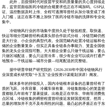
此外，后疫情时代对疫苗平安和药质量量的关心度持续走
高，监管层面临医药冷链的合规要求也正在不竭加码。GSP认
证、温控数据及时上传、全程可逃溯等曾经从加分项变成了准
入门槛，这正在客不雅上加快了医药冷链市场的洗牌和专业化
集中。
冷链物风行业的市场集中度持久处于较低程度。取快递、
快运等细分范畴曾经构成寡头部合作款式分歧，冷链范畴仍然
是大行业、小企业的典型代表。全国范畴内处置冷链运输和仓
储的企业数量复杂，但实正具备全链条办事能力、笼盖全国收
集的龙头企业屈指可数。大大都企业要么只做干线运输，要么
只做区域配送，要么只运营冷库，很少有企业可以或许打通产
地预冷—干线运输—城市分拨—结尾配送的完整链。
据中研普华财产研究院的《2026-2030年中国冷链物风行
业深度成长研究取“十五五”企业投资计谋规划演讲》阐发。
颠末多年的持续投入，国内冷链根本设备的总量曾经有了
质的飞跃。冷库容量、冷藏车保有量、冷链集散核心的笼盖密
度都较几年前有了显著提拔。出格是正在华东、华南等消费焦
点区域，冷链收集的稠密程度曾经接近发财国度程度。然而，
总量的增加并不克不及布局性的问题。最凸起的矛盾正在于东