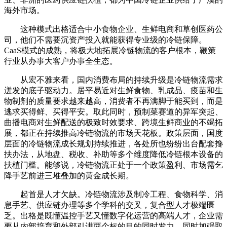
海外市场。
这种模式出格适合中小食物企业、生鲜电商和草创医药公
司，他们不需要沉资产投入就能获得专业级的冷链保障。
CaaS模式的成熟，将极大地拓展冷链物流的客户根本，鞭策
行业从办事大客户办事全生态。
从宏不雅来看，国内消费布局的持续升级是冷链物流需求
迸发的底子驱动力。居平易近对生鲜食物、乳成品、疫苗和生
物制剂的质量要求越来越高，消费者不再满脚于能买到，而是
逃求买得鲜、买得平安。取此同时，预制菜赛道的异军突起、
曲播电商对生鲜配送的极致时效要求、跨境生鲜商业的不竭拓
展，都正在持续推高冷链物流的市场天花板。政策层面，国度
层面的冷链物流成长规划持续推进，各处所也纷纷出台配套搀
扶办法，从地盘、税收、补助等多个维度降低冷链根本设备的
扶植门槛。能够说，冷链物流正处于一个政策盈利、市场需乞
降手艺前进三堆叠加的黄金成长期。
起首是人才欠缺。冷链物流涉及制冷工程、食物科学、消
息手艺、供应链办理等多个学科的交叉，复合型人才极端匮
乏。出格是既懂温控手艺又懂数字化运营的高端人才，企业需
要从内部培育和外部引进两个标的目的同时发力，同时加强取