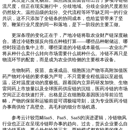
其次是尺度化畅后。虽然国度层面曾经出台了多项冷链物
流尺度，但正在现实施行中，分歧地域、分歧企业的尺度差别
仍然较大。温控品级的划分、交代流程等环节缺乏同一的行业
共识，这不只添加了全链条的协同成本，也给监管带来了坚
苦。鞭策行业尺度的同一和落地，是下一阶段的主要工做。
更深条理的变化正在于，产地冷链将取农业财产链深度融
合。通过冷链数据反向指点种植打算——哪些品种耐储运、哪
些时段适合集中上市、哪些渠道的冷链成本最低——农业出产
将从种什么卖什么转向市场需要什么就种什么。冷链不再只是
物流环节的配套，而是成为农业供给侧的主要根本设备。
生物制药、疫苗、血液成品、细胞医治产物等高附加值医
药产物对冷链的要求极为严苛，不只需要全程低温以至超低
温，还对温度波动的度极低。跟着国内立异药研发加快、生物
雷同药上市放量以及全球医药供应链的沉组，医药冷链的市场
空间正正在快速打开。出格是正在细胞取基因医治等前沿范
畴，产物的保留和运输前提可谓极端苛刻，这为专业医药冷链
办事商供给了高壁垒、高毛利的细分市场机遇。
参考云计较范畴IaaS、PaaS、SaaS的演进逻辑，冷链物风
行业也正正在呈现冷链即办事的趋向。过去，货从企业要么自
建冷链系统，要么外包给第三方，两种模式都有较着的痛点