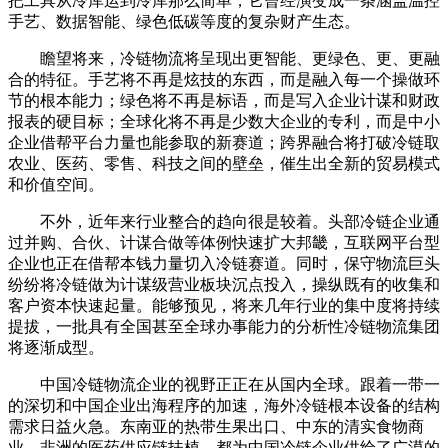
把工具从冷库运到冷库那么简单，它曾经演变成一条涵盖温控
手艺、数据智能、绿色低碳等度的复杂财产生态。
瞻望将来，冷链物流将呈现出更智能、更绿色、更、更融
合的特征。手艺将不再是炫技的东西，而是融入每一个操做环
节的根本能力；绿色将不再是标语，而是写入企业计谋和财政
报表的硬目标；全球化将不再是少数大企业的专利，而是中小
企业借帮平台力量也能参取的新赛道；跨界融合将打破冷链取
农业、医药、零售、科技之间的壁垒，催生出全新的贸易模式
和价值空间。
不外，近年来行业整合的趋向很是较着。头部冷链企业通
过并购、合伙、计谋合做等体例快速扩大邦畿，互联网平台型
企业也正在借帮本钱力量切入冷链赛道。同时，保守物流巨头
纷纷将冷链做为计谋级营业板块沉点投入，操纵既有的收集和
客户资本快速起量。能够预见，将来几年行业的集中度将持续
提拔，一批具有全国甚至全球办事能力的分析性冷链物流集团
将逐渐成型。
中国冷链物流企业的视野正正在从国内全球。跟着一带一
的深切和中国企业出海程序的加速，海外冷链根本设备的结构
需求日益火急。东南亚的热带生果出口、中东的清实食物商
业、非洲的医药供应链扶植，都为中国冷链企业供给了广漠的