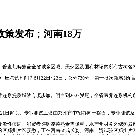
政策发布；河南18万
普查范畴笼盖全省城乡区域、天然区及国有林场内所有古树名
中应考试时间为6月22日~23日，总分730分。第一批次新增3
提质增效专项步履。明白到2027岁尾，全省医养连系机构数量
21日起头。专业测试工做由郑州市中招办同一摆设，专业测试
源性疾病，消费者选购凉菜熟食需隆重，水产食材务必烧熟煮透
验区郑州片区获悉，正在河南省成长委、河南自贸试验区郑州片