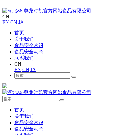
CN
EN
CN
JA
首页
关于我们
食品安全常识
食品安全动态
联系我们
CN
EN
CN
JA
首页
关于我们
食品安全常识
食品安全动态