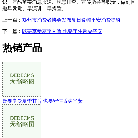
识，严酷落实消息报送、现患排查、宣传指导等职责，做到问
题早发觉、早演讲、早措置。
上一篇：
郑州市消费者协会发布夏日食物平安消费提醒
下一篇：
既要享受夏季甘旨 也要守住舌尖平安
热销产品
既要享受夏季甘旨 也要守住舌尖平安