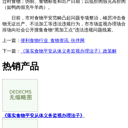
过时食物；伪制、食物标签和出产日期；以低价肉假充高价肉
（如鸭肉假充牛羊肉）。
日前，市对食物平安范畴凸起问题专项整治，峻厉冲击食
物无证出产、不法加工等违法违规行为，市市场监视办理场合
排场向社会公开搜集食物“黑加工点”违法违规问题线索。
上一篇：
便利食物行业_食物资讯_伙伴网
下一篇：
《落实食物平安从体义务监视办理法子》政策解
热销产品
《落实食物平安从体义务监视办理法子》