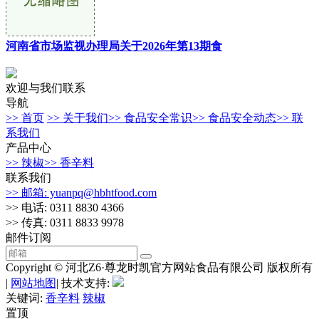
河南省市场监视办理局关于2026年第13期食
欢迎与我们联系
导航
>> 首页
>> 关于我们
>> 食品安全常识
>> 食品安全动态
>> 联
系我们
产品中心
>> 辣椒
>> 香辛料
联系我们
>> 邮箱: yuanpq@hbhtfood.com
>> 电话: 0311 8830 4366
>> 传真: 0311 8833 9978
邮件订阅
Copyright © 河北Z6·尊龙时凯官方网站食品有限公司 版权所有
|
网站地图
| 技术支持:
关键词:
香辛料
辣椒
置顶