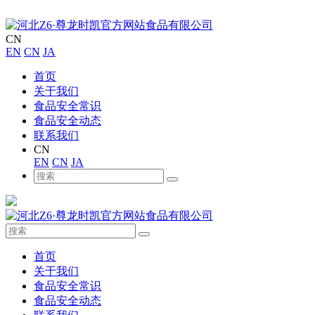
CN
EN
CN
JA
首页
关于我们
食品安全常识
食品安全动态
联系我们
CN
EN
CN
JA
首页
关于我们
食品安全常识
食品安全动态