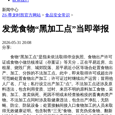
联系我们
新闻中心
Z6·尊龙时凯官方网站
>
食品安全常识
>
发觉食物“黑加工点”当即举报
2026-05-31 20:08
分享:
食物“黑加工点”是指未依法取得停业执照、食物出产许可
证或食物小做坊核准证（存案证）等天分，正在平易近房、出
租屋、烧毁厂房、城郊院落、居平易近小区等场合处置食物出
产、加工、分拆的不法加工点。此中，即未取得许可或超出许
可范畴处置食物出产加工；许可证过时继续出产运营；冒用他
人厂名、厂址；私行设立出产加工“点”。不法加工点还涉及原
料违法，包含利用变质、过时、来历不明的原料加工食物，采
购、加工、发卖病死、死因不明或未经查验检疫的畜禽肉类产
物。不法加工点同时涉及取健康违法，包含出产净乱，无防
蝇、防尘、防鼠设备；处置接触间接入口食物加工的人员未取
得无效健康证明。包含制售“三无”食物、冒充伪劣食物、翻新