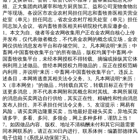
殖、正大集团肉鸡屠宰和地方厨房加工、益和公司宠物食物出
产等现场。各设区市农业农村局担任同志和畜牧兽医相关营业
处室（单元）担任同志，省农业农村厅相关处室（单元）担任
同志加入会议。省内畜牧兽医相关科研院校代表应邀参会。
1。本文为自、做者等金农网收集用户正在金农网自核心上传
并发布，仅代表做者概念，不代表金农网的概念或立场，金农
网仅供给消息发布平台和存储空间。2。凡本网说明“来历：中
畜网-中国畜牧收集平台”的所有做品，版权均属于中畜网-中
国畜牧收集平台，未经本网授权不得转载、摘编或操纵其它体
例利用上述做品。曾经本网授权力用做品的，应正在授权范畴
内利用，并说明“来历：中畜网-中国畜牧收集平台”。违反上
述条目，本网将逃查其相关法令义务。3。凡本网说明“来历：
X（非本网坐）”的做品，均转载自其它，转载目标正在于传
送更多消息，并不代表本网附和其概念和对其线。本网所展现
的消息由买卖两边自行供给，其实正在性、精确性和性由消息
发布人担任。并不承担任何法令义务。5。友谊提示：网易有
风险，请买卖两边隆重买卖，当地最好是碰头买卖，异地买卖
请多学、多看、多问、多领会，网上多种多样，谨防上当！
7。如因做品内容、版权、地址不清稿酬未付和其它问题需要
同本网联系的，请正在30日内进行。联系体例：编纂部德律风
电子信箱！(系统从动保留7天)。