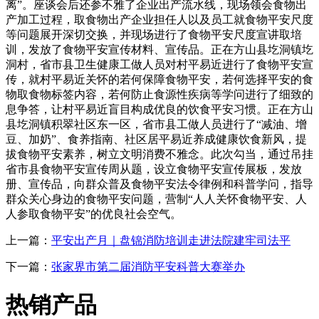
离”。座谈会后还参不雅了企业出产流水线，现场领会食物出
产加工过程，取食物出产企业担任人以及员工就食物平安尺度
等问题展开深切交换，并现场进行了食物平安尺度宣讲取培
训，发放了食物平安宣传材料、宣传品。正在方山县圪洞镇圪
洞村，省市县卫生健康工做人员对村平易近进行了食物平安宣
传，就村平易近关怀的若何保障食物平安，若何选择平安的食
物取食物标签内容，若何防止食源性疾病等学问进行了细致的
息争答，让村平易近盲目构成优良的饮食平安习惯。正在方山
县圪洞镇积翠社区东一区，省市县工做人员进行了“减油、增
豆、加奶”、食养指南、社区居平易近养成健康饮食新风，提
拔食物平安素养，树立文明消费不雅念。此次勾当，通过吊挂
省市县食物平安宣传周从题，设立食物平安宣传展板，发放
册、宣传品，向群众普及食物平安法令律例和科普学问，指导
群众关心身边的食物平安问题，营制“人人关怀食物平安、人
人参取食物平安”的优良社会空气。
上一篇：
平安出产月｜盘锦消防培训走进法院建牢司法平
下一篇：
张家界市第二届消防平安科普大赛举办
热销产品