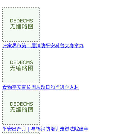
张家界市第二届消防平安科普大赛举办
食物平安宣传周从题日勾当进企入村
平安出产月｜盘锦消防培训走进法院建牢