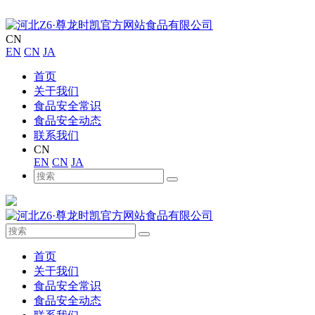
CN
EN
CN
JA
首页
关于我们
食品安全常识
食品安全动态
联系我们
CN
EN
CN
JA
首页
关于我们
食品安全常识
食品安全动态