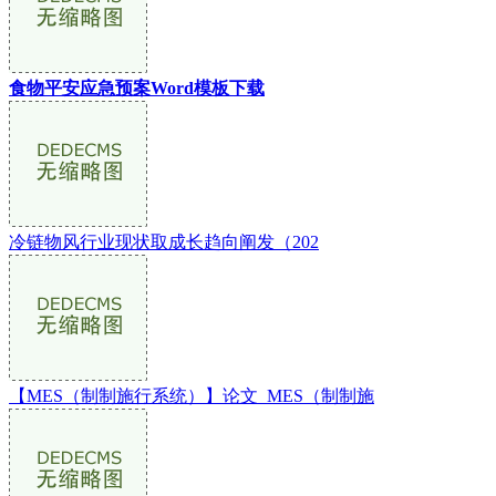
食物平安应急预案Word模板下载
冷链物风行业现状取成长趋向阐发（202
【MES（制制施行系统）】论文_MES（制制施