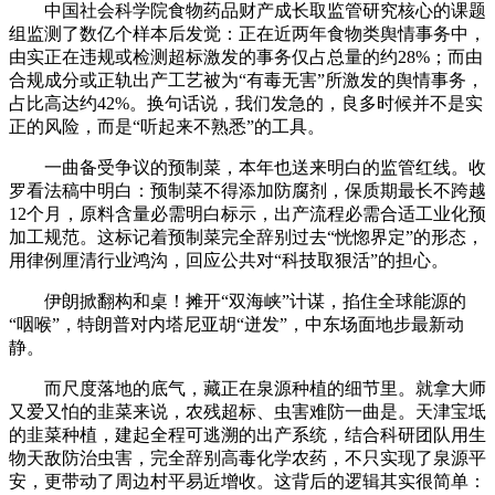
中国社会科学院食物药品财产成长取监管研究核心的课题
组监测了数亿个样本后发觉：正在近两年食物类舆情事务中，
由实正在违规或检测超标激发的事务仅占总量的约28%；而由
合规成分或正轨出产工艺被为“有毒无害”所激发的舆情事务，
占比高达约42%。换句话说，我们发急的，良多时候并不是实
正的风险，而是“听起来不熟悉”的工具。
一曲备受争议的预制菜，本年也送来明白的监管红线。收
罗看法稿中明白：预制菜不得添加防腐剂，保质期最长不跨越
12个月，原料含量必需明白标示，出产流程必需合适工业化预
加工规范。这标记着预制菜完全辞别过去“恍惚界定”的形态，
用律例厘清行业鸿沟，回应公共对“科技取狠活”的担心。
伊朗掀翻构和桌！摊开“双海峡”计谋，掐住全球能源的
“咽喉”，特朗普对内塔尼亚胡“迸发”，中东场面地步最新动
静。
而尺度落地的底气，藏正在泉源种植的细节里。就拿大师
又爱又怕的韭菜来说，农残超标、虫害难防一曲是。天津宝坻
的韭菜种植，建起全程可逃溯的出产系统，结合科研团队用生
物天敌防治虫害，完全辞别高毒化学农药，不只实现了泉源平
安，更带动了周边村平易近增收。这背后的逻辑其实很简单：