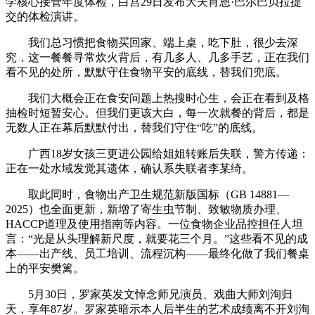
学核心接管年度体检，白宫29日发布大夫肖恩·巴尔巴贝拉提
交的体检演讲。
我们总习惯把食物买回家、端上桌，吃下肚，很少去深
究，这一餐餐寻常炊火背后，有几多人、几多手艺，正在我们
看不见的处所，默默守住食物平安的底线，替我们兜底。
我们大概会正在食安问题上热搜时心生，会正在看到及格
抽检时短暂安心。但我们更该大白，每一次就餐的背后，都是
无数人正在幕后默默付出，替我们守住“吃”的底线。
广西18岁女孩三更进公园给姐姐转账后失联，警方传递：
正在一处水域发觉其遗体，确认系失联者李某绮。
取此同时，食物出产卫生规范新版国标（GB 14881—
2025）也全面更新，新增了寄生虫节制、致敏物质办理、
HACCP道理及使用指南等内容。一位食物企业品控担任人坦
言：“光是从头理解新尺度，就要花三个月。”这些看不见的成
本——出产线、员工培训、流程沉构——最终化做了我们餐桌
上的平安樊篱。
5月30日，罗家英发文悼念师兄演员、戏曲大师刘洵归
天，享年87岁。罗家英暗示本人后半生的艺术成绩离不开刘洵