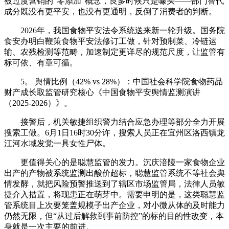
被过度营销的“零添加”概念，良多时候只是噱头——部门替代
成分既没有更平安，也没有更通明，反倒了消费者的判断。
2026年，我国食物平安法令系统送来新一轮升级。国务院
食安办明白鞭策食物平安法修订工做，针对预制菜、冷链运
输、农残检测等范畴，加速制定更详尽的规范尺度，让监管有
标可依、有章可循。
5。 舆情比例（42% vs 28%）：中国社会科学院食物药品
财产成长取监管研究核心《中国食物平安舆情监测演讲
（2025‑2026）》。
接警后，机关敏捷组织警力结合应急办理等部分全力开展
搜索工做。6月1日16时30分许，搜索人员正在宜州区洛西镇龙
江河水域发觉一具女性尸体。
更值得关心的是聪慧监管的发力。沉庆涪陵一家食物企业
出产的产物被系统监测出酸价超标，聪慧监管系统不等社会舆
情发酵，就把风险预警推送到了辖区市场监管局，法律人员敏
捷介入措置，将现患正在萌芽中。需要申明的是，这类聪慧监
管系统目上次要笼盖规模子出产企业，对小微从体的及时能力
仍然无限，但“从过后解救到事前防控”的标的目的性改变，本
身就是一次主要的前进。