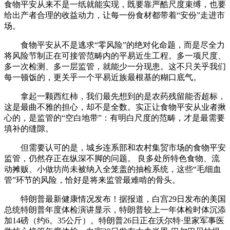
食物平安从来不是一纸就能实现，既要靠严酷尺度束缚，也要
给出产者合理的收益动力，让每一份食材都带着“安份”走进市
场。
食物平安从不是逃求“零风险”的绝对化命题，而是尽全力
将风险节制正在可接管范畴内的平易近生工程。多一项尺度、
多一次检测、多一层监管，就能少一分现患。这不只关乎我们
每一顿饭的，更关乎一个平易近族最根基的糊口底气。
拿起一颗西红柿，我们最先想到的是农药残留能否超标，
这是最曲不雅的担心，却不是全数。实正让食物平安从业者揪
心的，是监管的“空白地带”：有明白尺度的范畴，才是最需要
填补的缝隙。
但需要认可的是，城乡连系部和农村集贸市场的食物平安
监管，仍然存正在纵深不脚的问题。 良多处所特色食物、流
动摊贩、小做坊尚未被纳入全笼盖的抽检系统，这些“毛细血
管”环节的风险，恰好是将来监管最难啃的骨头。
特朗普最新健康情况发布！据报道，白宫29日发布的美国
总统特朗普年度体检演讲显示，特朗普较上一年体检时体沉添
加14磅（约6。35公斤）。特朗普26日正在沃尔特·里家军事医