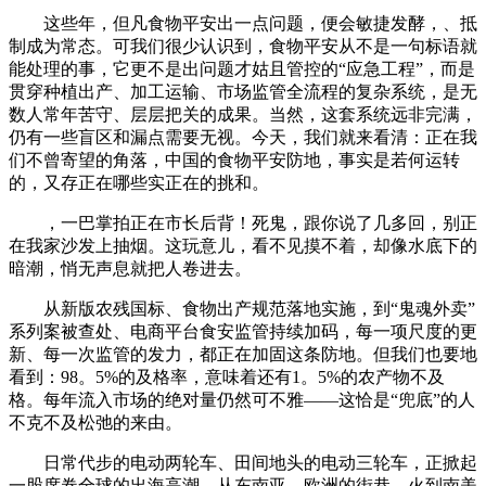
这些年，但凡食物平安出一点问题，便会敏捷发酵，、抵
制成为常态。可我们很少认识到，食物平安从不是一句标语就
能处理的事，它更不是出问题才姑且管控的“应急工程”，而是
贯穿种植出产、加工运输、市场监管全流程的复杂系统，是无
数人常年苦守、层层把关的成果。当然，这套系统远非完满，
仍有一些盲区和漏点需要无视。今天，我们就来看清：正在我
们不曾寄望的角落，中国的食物平安防地，事实是若何运转
的，又存正在哪些实正在的挑和。
，一巴掌拍正在市长后背！死鬼，跟你说了几多回，别正
在我家沙发上抽烟。这玩意儿，看不见摸不着，却像水底下的
暗潮，悄无声息就把人卷进去。
从新版农残国标、食物出产规范落地实施，到“鬼魂外卖”
系列案被查处、电商平台食安监管持续加码，每一项尺度的更
新、每一次监管的发力，都正在加固这条防地。但我们也要地
看到：98。5%的及格率，意味着还有1。5%的农产物不及
格。每年流入市场的绝对量仍然可不雅——这恰是“兜底”的人
不克不及松弛的来由。
日常代步的电动两轮车、田间地头的电动三轮车，正掀起
一股席卷全球的出海高潮，从东南亚、欧洲的街巷，火到南美