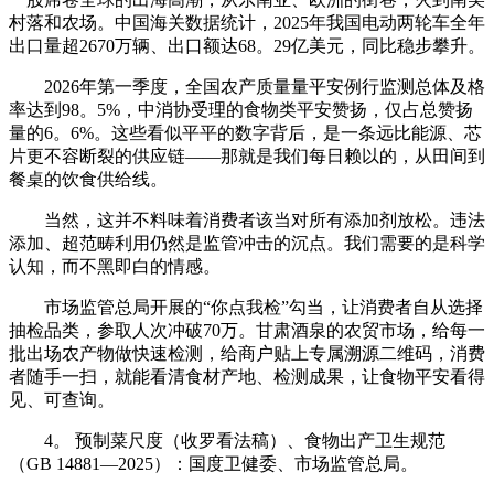
村落和农场。中国海关数据统计，2025年我国电动两轮车全年
出口量超2670万辆、出口额达68。29亿美元，同比稳步攀升。
2026年第一季度，全国农产质量量平安例行监测总体及格
率达到98。5%，中消协受理的食物类平安赞扬，仅占总赞扬
量的6。6%。这些看似平平的数字背后，是一条远比能源、芯
片更不容断裂的供应链——那就是我们每日赖以的，从田间到
餐桌的饮食供给线。
当然，这并不料味着消费者该当对所有添加剂放松。违法
添加、超范畴利用仍然是监管冲击的沉点。我们需要的是科学
认知，而不黑即白的情感。
市场监管总局开展的“你点我检”勾当，让消费者自从选择
抽检品类，参取人次冲破70万。甘肃酒泉的农贸市场，给每一
批出场农产物做快速检测，给商户贴上专属溯源二维码，消费
者随手一扫，就能看清食材产地、检测成果，让食物平安看得
见、可查询。
4。 预制菜尺度（收罗看法稿）、食物出产卫生规范
（GB 14881—2025）：国度卫健委、市场监管总局。