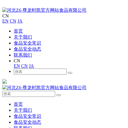
CN
EN
CN
JA
首页
关于我们
食品安全常识
食品安全动态
联系我们
CN
EN
CN
JA
首页
关于我们
食品安全常识
食品安全动态