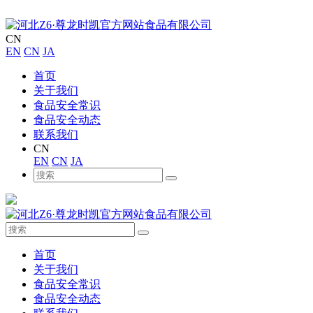
CN
EN
CN
JA
首页
关于我们
食品安全常识
食品安全动态
联系我们
CN
EN
CN
JA
首页
关于我们
食品安全常识
食品安全动态