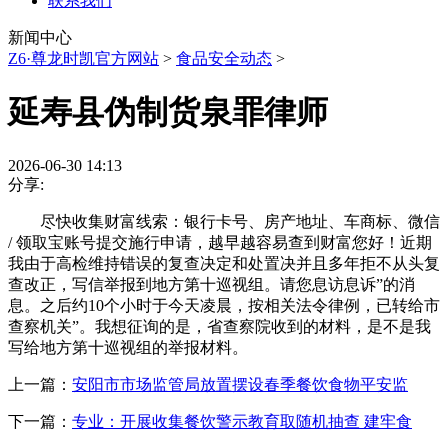
联系我们
新闻中心
Z6·尊龙时凯官方网站
>
食品安全动态
>
延寿县伪制货泉罪律师
2026-06-30 14:13
分享:
尽快收集财富线索：银行卡号、房产地址、车商标、微信
/ 领取宝账号提交施行申请，越早越容易查到财富您好！近期
我由于高检维持错误的复查决定和处置决并且多年拒不从头复
查改正，写信举报到地方第十巡视组。请您息访息诉”的消
息。之后约10个小时于今天凌晨，按相关法令律例，已转给市
查察机关”。我想征询的是，省查察院收到的材料，是不是我
写给地方第十巡视组的举报材料。
上一篇：
安阳市市场监管局放置摆设春季餐饮食物平安监
下一篇：
专业：开展收集餐饮警示教育取随机抽查 建牢食