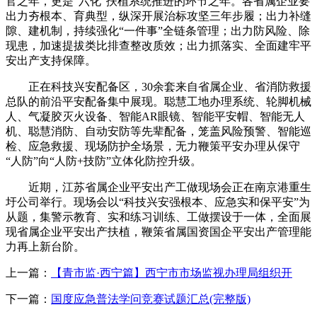
官之年，更是“六化”扶植系统推进的环节之年。各省属企业要
出力夯根本、育典型，纵深开展治标攻坚三年步履；出力补缝
隙、建机制，持续强化“一件事”全链条管理；出力防风险、除
现患，加速提拔类比排查整改质效；出力抓落实、全面建牢平
安出产支持保障。
正在科技兴安配备区，30余套来自省属企业、省消防救援
总队的前沿平安配备集中展现。聪慧工地办理系统、轮脚机械
人、气凝胶灭火设备、智能AR眼镜、智能平安帽、智能无人
机、聪慧消防、自动安防等先辈配备，笼盖风险预警、智能巡
检、应急救援、现场防护全场景，无力鞭策平安办理从保守
“人防”向“人防+技防”立体化防控升级。
近期，江苏省属企业平安出产工做现场会正在南京港重生
圩公司举行。现场会以“科技兴安强根本、应急实和保平安”为
从题，集警示教育、实和练习训练、工做摆设于一体，全面展
现省属企业平安出产扶植，鞭策省属国资国企平安出产管理能
力再上新台阶。
上一篇：
【青市监·西宁篇】西宁市市场监视办理局组织开
下一篇：
国度应急普法学问竞赛试题汇总(完整版)