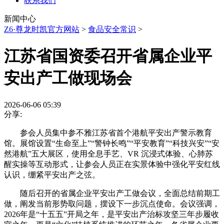
联系我们
新闻中心
Z6·尊龙时凯官方网站
>
食品安全常识
>
江苏省国资委召开省属企业平
安出产工做现场会
2026-06-06 05:39
分享:
参会人员集中参不雅江苏省首个港航平安出产警示教育
馆。展馆设置“生命至上”“警钟长鸣”“平安教育”“科技兴安”“安
然港航”五大展区，使用全息手艺、VR 沉浸式体验、心肺苏
醒实操等互动形式，让参会人员正在实景体验中强化平安红线
认识，绷紧平安出产之弦。
随后召开的省属企业平安出产工做会议，全面总结前期工
做，阐发当前形势取问题，摆设下一步沉点使命。会议强调，
2026年是“十五五”开局之年，是平安出产治标攻坚三年步履收