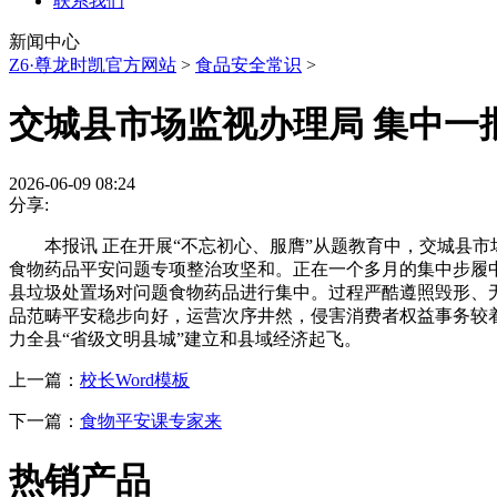
联系我们
新闻中心
Z6·尊龙时凯官方网站
>
食品安全常识
>
交城县市场监视办理局 集中一
2026-06-09 08:24
分享:
本报讯 正在开展“不忘初心、服膺”从题教育中，交城县市
食物药品平安问题专项整治攻坚和。正在一个多月的集中步履中
县垃圾处置场对问题食物药品进行集中。过程严酷遵照毁形、
品范畴平安稳步向好，运营次序井然，侵害消费者权益事务较
力全县“省级文明县城”建立和县域经济起飞。
上一篇：
校长Word模板
下一篇：
食物平安课专家来
热销产品