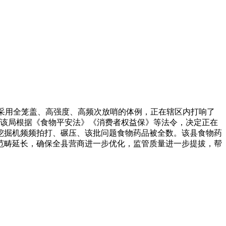
采用全笼盖、高强度、高频次放哨的体例，正在辖区内打响了
。该局根据《食物平安法》《消费者权益保》等法令，决定正在
挖掘机频频拍打、碾压、该批问题食物药品被全数。该县食物药
范畴延长，确保全县营商进一步优化，监管质量进一步提拔，帮