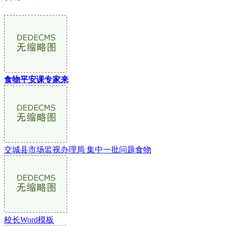
食物平安课专家来
交城县市场监视办理局 集中一批问题食物
校长Word模板