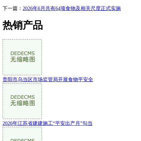
下一篇：
2026年6月共有64项食物及相关尺度正式实施
热销产品
贵阳市乌当区市场监管局开展食物平安全
2026年江苏省建建施工“平安出产月”勾当