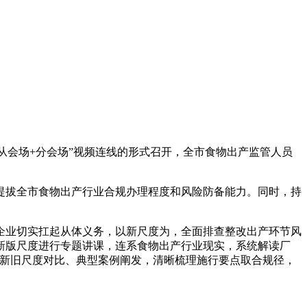
“从会场+分会场”视频连线的形式召开，全市食物出产监管人员
拔全市食物出产行业合规办理程度和风险防备能力。同时，持
业切实扛起从体义务，以新尺度为，全面排查整改出产环节风
新版尺度进行专题讲课，连系食物出产行业现实，系统解读厂
过新旧尺度对比、典型案例阐发，清晰梳理施行要点取合规径，