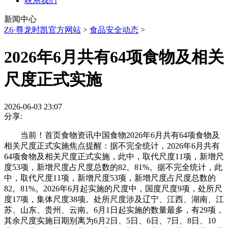
联系我们
新闻中心
Z6·尊龙时凯官方网站
>
食品安全动态
>
2026年6月共有64项食物及相关
尺度正式实施
2026-06-03 23:07
分享:
当前！首页食物资讯中国食物2026年6月共有64项食物及
相关尺度正式实施焦点提醒：据不完全统计，2026年6月共有
64项食物及相关尺度正式实施，此中，取代尺度11项，新增尺
度53项，新增尺度占尺度总数的82。81%。据不完全统计，此
中，取代尺度11项，新增尺度53项，新增尺度占尺度总数的
82。81%。2026年6月起实施的尺度中，国度尺度9项，处所尺
度17项，集体尺度38项。处所尺度涉及辽宁、江西、湖南、江
苏、山东、贵州、云南。6月1日起实施的数量最多，有29项，
其余尺度实施日期别离为6月2日、5日、6日、7日、8日、10