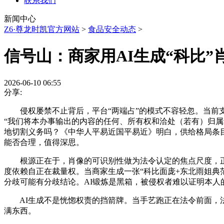
联系我们
新闻中心
Z6·尊龙时凯官方网站
>
食品安全动态
>
信号山：商家用AI生成“科比
2026-06-10 06:55
分享:
侵权屡禁不止背后，平台“两端占”的模式不容轻忽。当前支流A
“我们将本办事输出的内容的任何、所有权和洽处（若有）归属
地切割义务吗？《中华人平易近国平易近》明白，供给格局条
能否合理，值得深思。
根源正在于，肖像的可识别性做为法令认定的焦点尺度，正在
度依赖自正在裁量权。当商家生成一张“科比面庞+东北雨姐典
分歧可能有分歧结论。AI锻炼是黑箱，被侵权者难以证明本人
AI生成不是恍惚权责的挡箭牌。当手艺跑正在法令前面，法
满东西。