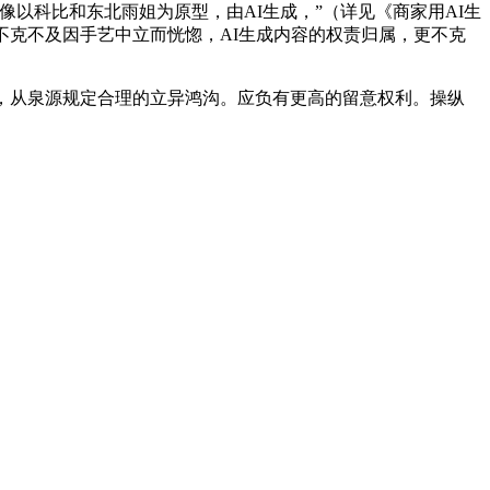
科比和东北雨姐为原型，由AI生成，”（详见《商家用AI生
度不克不及因手艺中立而恍惚，AI生成内容的权责归属，更不克
，从泉源规定合理的立异鸿沟。应负有更高的留意权利。操纵