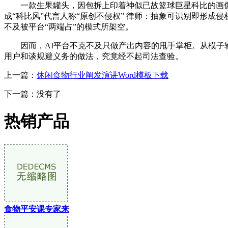
一款生果罐头，因包拆上印着神似已故篮球巨星科比的画像，
成“科比风”代言人称“原创不侵权” 律师：抽象可识别即形成
不及被平台“两端占”的模式所架空。
因而，AI平台不克不及只做产出内容的甩手掌柜。从模子输
用户和谈规避义务的做法，究竟经不起司法查验。
上一篇：
休闲食物行业阐发演讲Word模板下载
下一篇：没有了
热销产品
食物平安课专家来